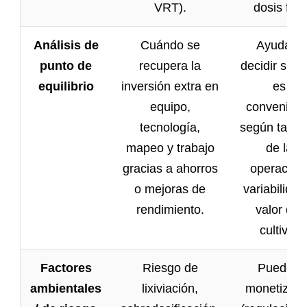
VRT).
dosis fija.
Análisis de
Cuándo se
Ayuda a
punto de
recupera la
decidir si V
equilibrio
inversión extra en
es
equipo,
convenient
tecnología,
según tama
mapeo y trabajo
de la
gracias a ahorros
operación
o mejoras de
variabilidad
rendimiento.
valor del
cultivo.
Factores
Riesgo de
Pueden
ambientales
lixiviación,
monetizars