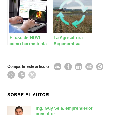
agricultura de
precisión
El uso de NDVI
La Agricultura
como herramienta
Regenerativa
para monitorear el
crecimiento y la
salud de los
Compartir este artículo
cultivos
SOBRE EL AUTOR
Ing. Guy Sela, emprendedor,
consultor