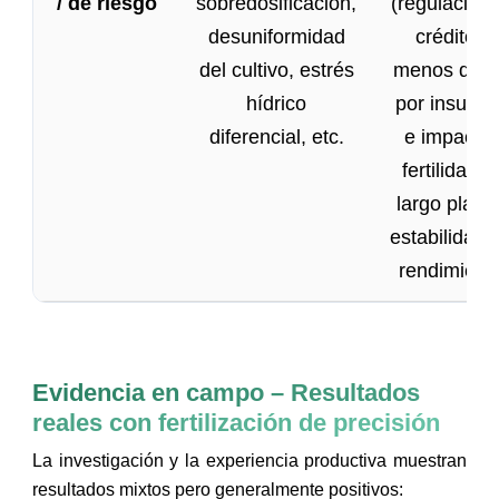
/ de riesgo
sobredosificación,
(regulacione
desuniformidad
créditos,
del cultivo, estrés
menos dañ
hídrico
por insumo
diferencial, etc.
e impacta
fertilidad d
largo plazo
estabilidad 
rendimient
Evidencia en campo – Resultados
reales con fertilización de precisión
La investigación y la experiencia productiva muestran
resultados mixtos pero generalmente positivos: