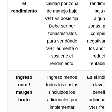
el
calidad por zona
rendimient
rendimiento
de manejo bajo
baja en
VRT vs dosis fija.
algunas
Debe ser por
zonas, pue
zonas/estratos
compensa
para ver dónde
negativamen
VRT aumenta o
los ahorros
sostiene el
reducir la
rendimiento.
rentabilida
Ingreso
Ingreso menos
Es el indica
neto /
todos los costos
clave del
margen
(incluidos los
beneficio
bruto
adicionales por
adicional c
implementar
VRT frente