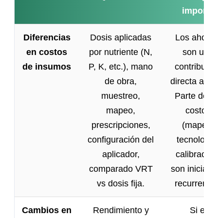
importa
Diferencias
Dosis aplicadas
Los ahorro
en costos
por nutriente (N,
son una
de insumos
P, K, etc.), mano
contribució
de obra,
directa al R
muestreo,
Parte de lo
mapeo,
costos
prescripciones,
(mapeo,
configuración del
tecnología
aplicador,
calibración
comparado VRT
son iniciale
vs dosis fija.
recurrentes
Cambios en
Rendimiento y
Si el